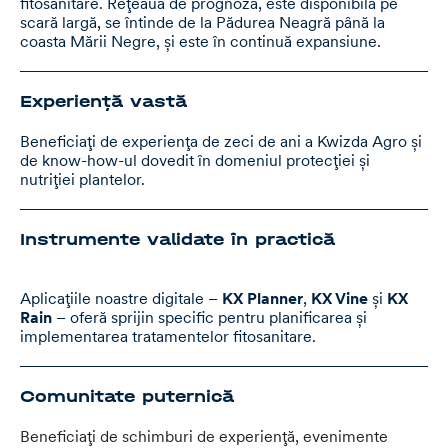
fitosanitare. Rețeaua de prognoză, este disponibilă pe
scară largă, se întinde de la Pădurea Neagră până la
coasta Mării Negre, și este în continuă expansiune.
Experiență vastă
Beneficiați de experiența de zeci de ani a Kwizda Agro și
de know-how-ul dovedit în domeniul protecției și
nutriției plantelor.
Instrumente validate în practică
Aplicațiile noastre digitale –
KX Planner
,
KX Vine
și
KX
Rain
– oferă sprijin specific pentru planificarea și
implementarea tratamentelor fitosanitare.
Comunitate puternică
Beneficiați de schimburi de experiență, evenimente