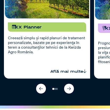
KX Planner
K
Creează simplu și rapid planuri de tratament
personalizate, bazate pe pe experiența în
Progno
teren a consultanților tehnici de la Kwizda
presiu
Agro România.
la vița
planifi
fitosan
Află mai multe